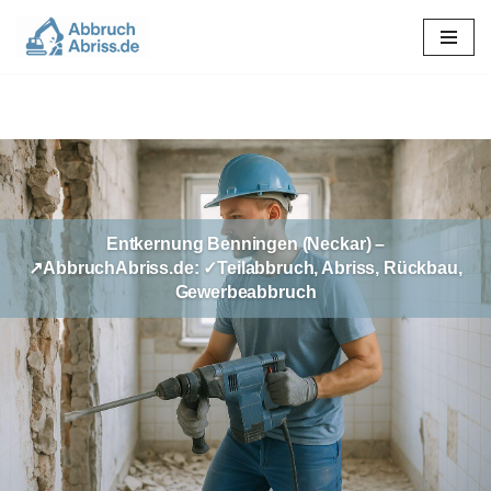
Zum
Inhalt
springen
Entkernung Benningen (Neckar) –
↗️AbbruchAbriss.de: ✓Teilabbruch, Abriss, Rückbau,
Gewerbeabbruch