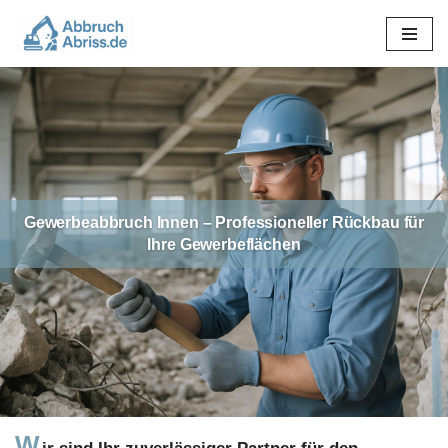
Zum
Inhalt
springen
Gewerbeabbruch Innen – Professioneller Rückbau für
Ihre Gewerbeflächen
W