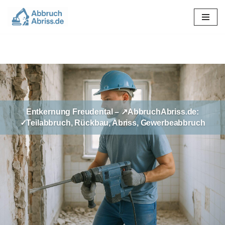
Zum
Inhalt
springen
Entkernung Freudental – ↗️AbbruchAbriss.de:
✓Teilabbruch, Rückbau, Abriss, Gewerbeabbruch