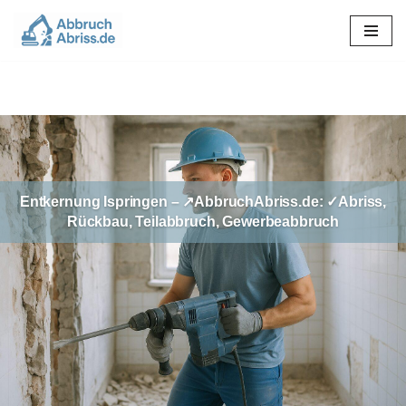
Zum
Inhalt
springen
Entkernung Ispringen – ↗️AbbruchAbriss.de: ✓Abriss,
Rückbau, Teilabbruch, Gewerbeabbruch