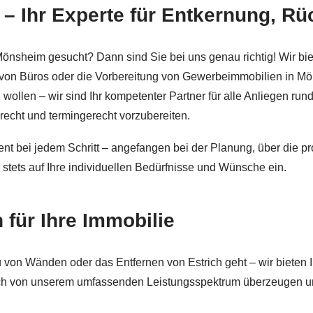
– Ihr Experte für Entkernung, Rü
uchAbriss.de und ✓Abriss, Teilabbruch, Rückbau, Gewerbea
önsheim gesucht? Dann sind Sie bei uns genau richtig! Wir bi
von Büros oder die Vorbereitung von Gewerbeimmobilien in Mön
ollen – wir sind Ihr kompetenter Partner für alle Anliegen r
echt und termingerecht vorzubereiten.
t bei jedem Schritt – angefangen bei der Planung, über die p
stets auf Ihre individuellen Bedürfnisse und Wünsche ein.
 für Ihre Immobilie
on Wänden oder das Entfernen von Estrich geht – wir bieten 
e sich von unserem umfassenden Leistungsspektrum überzeugen 