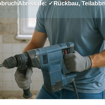
bruchAbriss.de: ✓Rückbau, Teilabbr