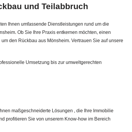
ckbau und Teilabbruch
bbruch. ➡️ AbbruchAbriss.de, Ihr Spezialist für ✓Rückba
eten Ihnen umfassende Dienstleistungen rund um die
sheim. Ob Sie Ihre Praxis entkernen möchten, einen
und um den Rückbau aus Mönsheim. Vertrauen Sie auf unsere
rofessionelle Umsetzung bis zur umweltgerechten
Ihnen maßgeschneiderte Lösungen , die Ihre Immobilie
und profitieren Sie von unserem Know-how im Bereich