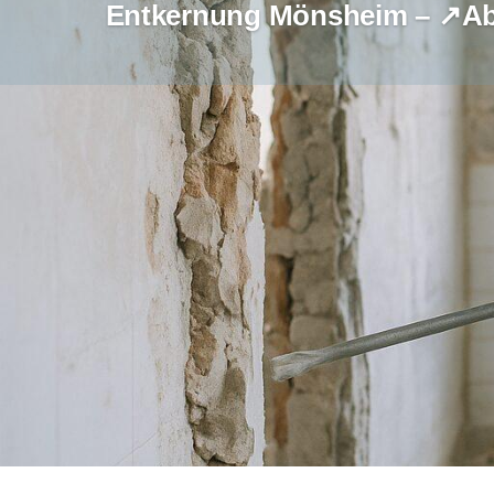
Entkernung Mönsheim – ↗️Ab