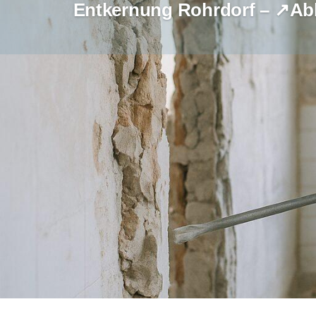
Entkernung Rohrdorf – ↗️Ab