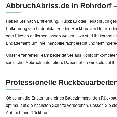
AbbruchAbriss.de in Rohrdorf –
Erfahren Sie mehr über Entkernung in Rohrdorf bei ↗️
Haben Sie nach Entkernung, Rückbau oder Teilabbruch gesuc
Entkernung von Ladenlokalen, den Rückbau von Büros oder
oder Fliesen entfernen lassen wollen – wir sind Ihr kompete
Engagement, um Ihre Immobilie fachgerecht und termingerec
Unser erfahrenes Team begleitet Sie aus Rohrdorf kompeten
sämtlicher Abbruchmaterialien. Dabei gehen wir stets auf Ih
Professionelle Rückbauarbeiten
Ob es um die Entkernung eines Badezimmers, den Rückbau v
optimal auf die nächsten Schritte vorbereiten. Lassen Si
Abbruch und Rückbau.