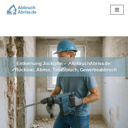
Zum
Inhalt
springen
Entkernung Jockgrim – ↗️AbbruchAbriss.de:
✓Rückbau, Abriss, Teilabbruch, Gewerbeabbruch