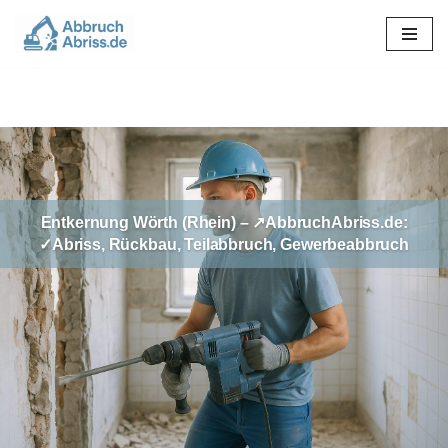
Zum
Inhalt
springen
Entkernung Wörth (Rhein) – ↗️AbbruchAbriss.de:
✓Abriss, Rückbau, Teilabbruch, Gewerbeabbruch